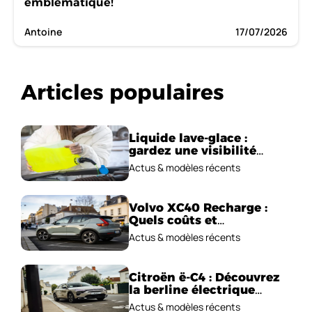
emblématique!
Antoine
17/07/2026
Articles populaires
Liquide lave-glace :
gardez une visibilité
parfaite en voiture
Actus & modèles récents
Volvo XC40 Recharge :
Quels coûts et
performances
Actus & modèles récents
électriques ?
Citroën ë-C4 : Découvrez
la berline électrique
emblématique!
Actus & modèles récents