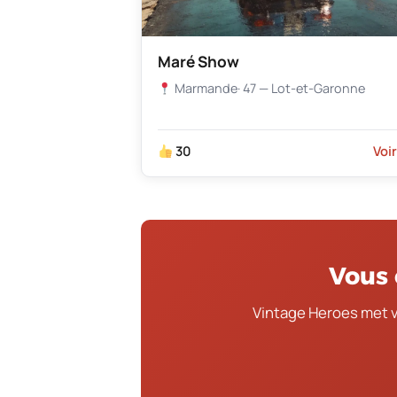
Maré Show
Marmande
· 47 — Lot-et-Garonne
30
Voi
Vous 
Vintage Heroes met 