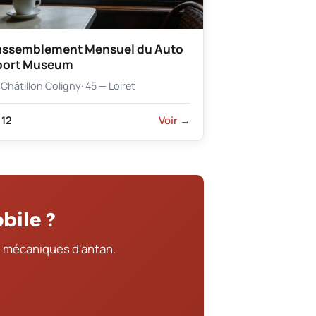
assemblement Mensuel du Auto
port Museum
Châtillon Coligny
· 45 — Loiret
12
Voir →
bile ?
 mécaniques d'antan.