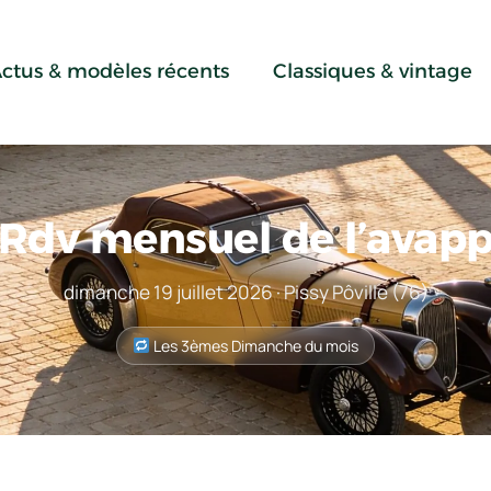
ctus & modèles récents
Classiques & vintage
Rdv mensuel de l’avap
dimanche 19 juillet 2026 · Pissy Pôville (76)
Les 3èmes Dimanche du mois