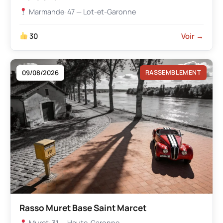
Marmande
· 47 — Lot-et-Garonne
30
Voir →
09/08/2026
RASSEMBLEMENT
Rasso Muret Base Saint Marcet
Muret
· 31 — Haute-Garonne