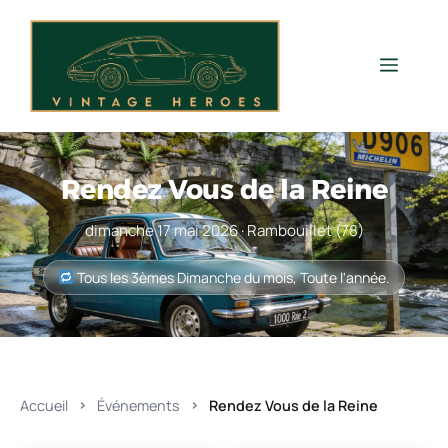
Aller
au
contenu
Men
Rendez Vous de la Reine
dimanche 17 mai 2026 · Rambouillet (78)
Tous les 3èmes Dimanche du mois, Toute l'année.
Accueil
Événements
Rendez Vous de la Reine