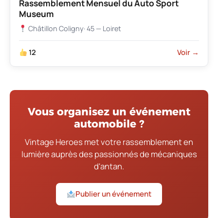
Rassemblement Mensuel du Auto Sport
Museum
Châtillon Coligny
· 45 — Loiret
12
Voir →
Vous organisez un événement
automobile ?
Vintage Heroes met votre rassemblement en
lumière auprès des passionnés de mécaniques
d'antan.
Publier un événement