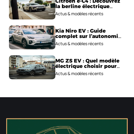
Citroën ë-C4 : Découvrez
la berline électrique
emblématique!
Actus & modèles récents
Kia Niro EV : Guide
complet sur l’autonomie
et le prix !
Actus & modèles récents
MG ZS EV : Quel modèle
électrique choisir pour
2026 ?
Actus & modèles récents