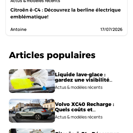
Actus & modèles récents
Citroën ë-C4 : Découvrez la berline électrique
emblématique!
Antoine
17/07/2026
Articles populaires
Liquide lave-glace :
gardez une visibilité
parfaite en voiture
Actus & modèles récents
Volvo XC40 Recharge :
Quels coûts et
performances
Actus & modèles récents
électriques ?