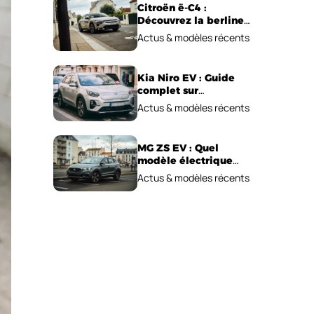
Citroën ë-C4 :
Découvrez la berline
électrique
Actus & modèles récents
emblématique!
Kia Niro EV : Guide
complet sur
l’autonomie et le prix !
Actus & modèles récents
MG ZS EV : Quel
modèle électrique
choisir pour 2026 ?
Actus & modèles récents