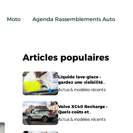
Moto
Agenda Rassemblements Auto
Articles populaires
Liquide lave-glace :
gardez une visibilité
parfaite en voiture
Actus & modèles récents
Volvo XC40 Recharge :
Quels coûts et
performances
Actus & modèles récents
électriques ?