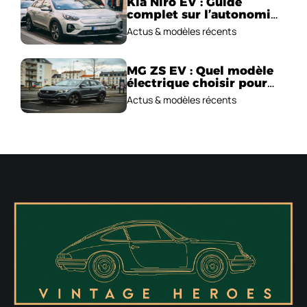
Kia Niro EV : Guide
complet sur l’autonomie
et le prix !
Actus & modèles récents
MG ZS EV : Quel modèle
électrique choisir pour
2026 ?
Actus & modèles récents