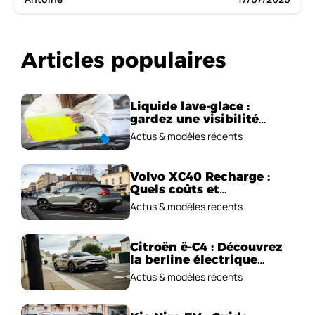
Articles populaires
Liquide lave-glace :
gardez une visibilité
parfaite en voiture
Actus & modèles récents
Volvo XC40 Recharge :
Quels coûts et
performances
Actus & modèles récents
électriques ?
Citroën ë-C4 : Découvrez
la berline électrique
emblématique!
Actus & modèles récents