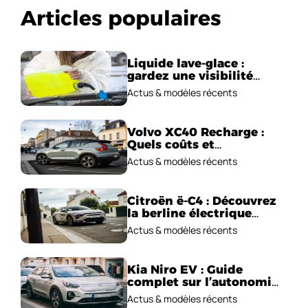
Articles populaires
Liquide lave-glace :
gardez une visibilité
parfaite en voiture
Actus & modèles récents
Volvo XC40 Recharge :
Quels coûts et
performances
Actus & modèles récents
électriques ?
Citroën ë-C4 : Découvrez
la berline électrique
emblématique!
Actus & modèles récents
Kia Niro EV : Guide
complet sur l’autonomie
et le prix !
Actus & modèles récents