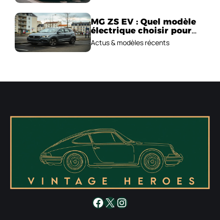
MG ZS EV : Quel modèle
électrique choisir pour
2026 ?
Actus & modèles récents
Facebook
X
Instagram