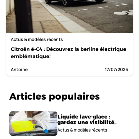
Actus & modèles récents
Citroën ë-C4 : Découvrez la berline électrique
emblématique!
Antoine
17/07/2026
Articles populaires
Liquide lave-glace :
gardez une visibilité
parfaite en voiture
Actus & modèles récents