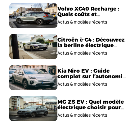
Volvo XC40 Recharge :
Quels coûts et
performances
Actus & modèles récents
électriques ?
Citroën ë-C4 : Découvrez
la berline électrique
emblématique!
Actus & modèles récents
Kia Niro EV : Guide
complet sur l’autonomie
et le prix !
Actus & modèles récents
MG ZS EV : Quel modèle
électrique choisir pour
2026 ?
Actus & modèles récents