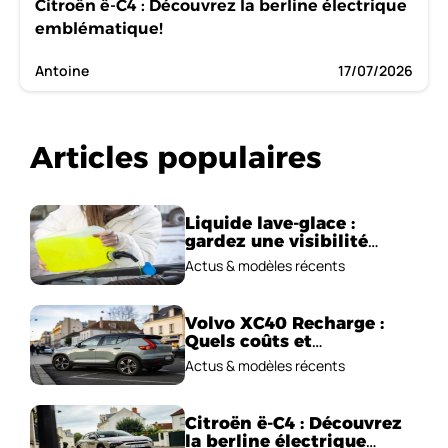
Citroën ë-C4 : Découvrez la berline électrique
emblématique!
Antoine
17/07/2026
Articles populaires
Liquide lave-glace :
gardez une visibilité
parfaite en voiture
Actus & modèles récents
Volvo XC40 Recharge :
Quels coûts et
performances
Actus & modèles récents
électriques ?
Citroën ë-C4 : Découvrez
la berline électrique