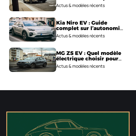
emblématique!
Actus & modèles récents
Kia Niro EV : Guide
complet sur l’autonomie
et le prix !
Actus & modèles récents
MG ZS EV : Quel modèle
électrique choisir pour
2026 ?
Actus & modèles récents