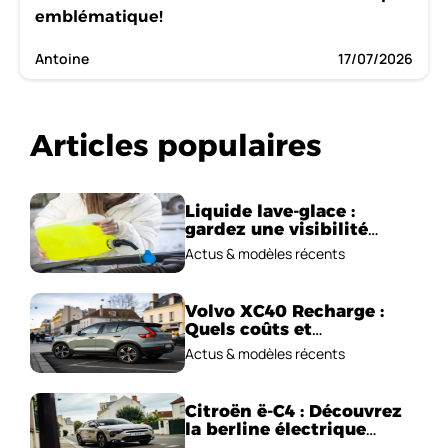
emblématique!
Antoine
17/07/2026
Articles populaires
Liquide lave-glace :
gardez une visibilité
parfaite en voiture
Actus & modèles récents
Volvo XC40 Recharge :
Quels coûts et
performances
Actus & modèles récents
électriques ?
Citroën ë-C4 : Découvrez
la berline électrique
emblématique!