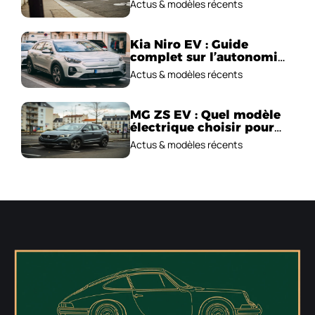
Actus & modèles récents
Kia Niro EV : Guide
complet sur l’autonomie
et le prix !
Actus & modèles récents
MG ZS EV : Quel modèle
électrique choisir pour
2026 ?
Actus & modèles récents