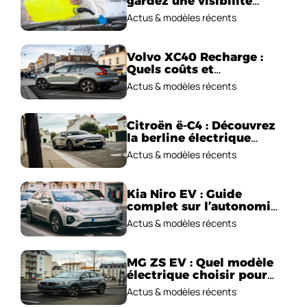
gardez une visibilité
parfaite en voiture
Actus & modèles récents
Volvo XC40 Recharge :
Quels coûts et
performances
Actus & modèles récents
électriques ?
Citroën ë-C4 : Découvrez
la berline électrique
emblématique!
Actus & modèles récents
Kia Niro EV : Guide
complet sur l’autonomie
et le prix !
Actus & modèles récents
MG ZS EV : Quel modèle
électrique choisir pour
2026 ?
Actus & modèles récents