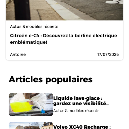
Actus & modèles récents
Citroën ë-C4 : Découvrez la berline électrique
emblématique!
Antoine
17/07/2026
Articles populaires
Liquide lave-glace :
gardez une visibilité
parfaite en voiture
Actus & modèles récents
Volvo XC40 Recharge :