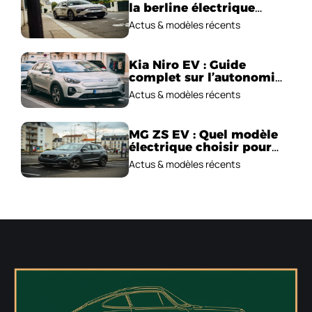
la berline électrique
emblématique!
Actus & modèles récents
Kia Niro EV : Guide
complet sur l’autonomie
et le prix !
Actus & modèles récents
MG ZS EV : Quel modèle
électrique choisir pour
2026 ?
Actus & modèles récents