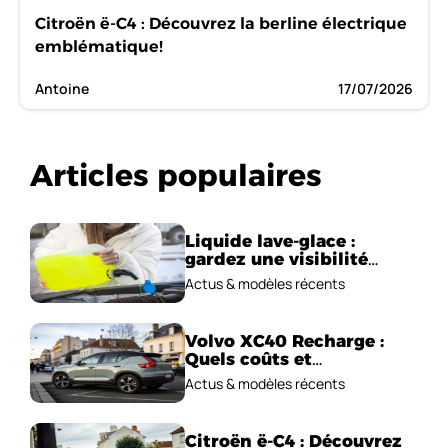
Citroën ë-C4 : Découvrez la berline électrique
emblématique!
Antoine
17/07/2026
Articles populaires
Liquide lave-glace :
gardez une visibilité
parfaite en voiture
Actus & modèles récents
Volvo XC40 Recharge :
Quels coûts et
performances
Actus & modèles récents
électriques ?
Citroën ë-C4 : Découvrez