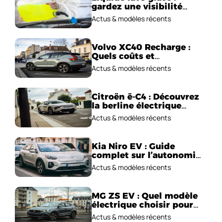
gardez une visibilité
parfaite en voiture
Actus & modèles récents
Volvo XC40 Recharge :
Quels coûts et
performances
Actus & modèles récents
électriques ?
Citroën ë-C4 : Découvrez
la berline électrique
emblématique!
Actus & modèles récents
Kia Niro EV : Guide
complet sur l’autonomie
et le prix !
Actus & modèles récents
MG ZS EV : Quel modèle
électrique choisir pour
2026 ?
Actus & modèles récents