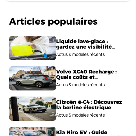
Articles populaires
Liquide lave-glace :
gardez une visibilité
parfaite en voiture
Actus & modèles récents
Volvo XC40 Recharge :
Quels coûts et
performances
Actus & modèles récents
électriques ?
Citroën ë-C4 : Découvrez
la berline électrique
emblématique!
Actus & modèles récents
Kia Niro EV : Guide