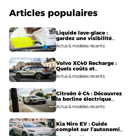
Articles populaires
Liquide lave-glace :
gardez une visibilité
parfaite en voiture
Actus & modèles récents
Volvo XC40 Recharge :
Quels coûts et
performances
Actus & modèles récents
électriques ?
Citroën ë-C4 : Découvrez
la berline électrique
emblématique!
Actus & modèles récents
Kia Niro EV : Guide
complet sur l’autonomie
et le prix !