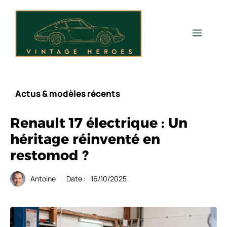
Aller
au
contenu
Men
Actus & modèles récents
Renault 17 électrique : Un
héritage réinventé en
restomod ?
Antoine
Date :
16/10/2025