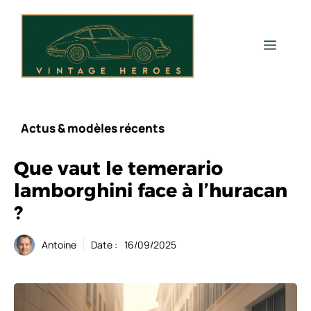
Aller
au
contenu
Men
Actus & modèles récents
Que vaut le temerario
lamborghini face à l’huracan
?
Antoine
Date :
16/09/2025