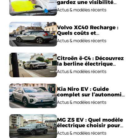
gardez une visibilité
parfaite en voiture
Actus & modèles récents
Volvo XC40 Recharge :
Quels coûts et
performances
Actus & modèles récents
électriques ?
Citroën ë-C4 : Découvrez
la berline électrique
emblématique!
Actus & modèles récents
Kia Niro EV : Guide
complet sur l’autonomie
et le prix !
Actus & modèles récents
MG ZS EV : Quel modèle
électrique choisir pour
2026 ?
Actus & modèles récents