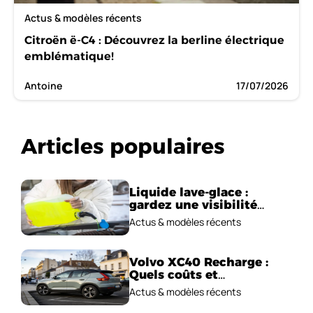
Actus & modèles récents
Citroën ë-C4 : Découvrez la berline électrique
emblématique!
Antoine
17/07/2026
Articles populaires
Liquide lave-glace :
gardez une visibilité
parfaite en voiture
Actus & modèles récents
Volvo XC40 Recharge :
Quels coûts et
performances
Actus & modèles récents
électriques ?