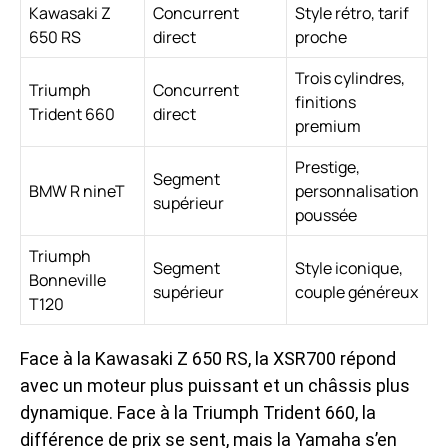
Kawasaki Z
Concurrent
Style rétro, tarif
650 RS
direct
proche
Trois cylindres,
Triumph
Concurrent
finitions
Trident 660
direct
premium
Prestige,
Segment
BMW R nineT
personnalisation
supérieur
poussée
Triumph
Segment
Style iconique,
Bonneville
supérieur
couple généreux
T120
Face à la Kawasaki Z 650 RS, la XSR700 répond
avec un moteur plus puissant et un châssis plus
dynamique. Face à la Triumph Trident 660, la
différence de prix se sent, mais la Yamaha s’en