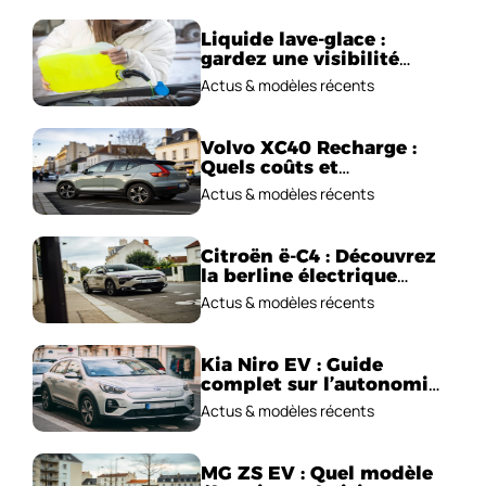
Liquide lave-glace :
gardez une visibilité
parfaite en voiture
Actus & modèles récents
Volvo XC40 Recharge :
Quels coûts et
performances
Actus & modèles récents
électriques ?
Citroën ë-C4 : Découvrez
la berline électrique
emblématique!
Actus & modèles récents
Kia Niro EV : Guide
complet sur l’autonomie
et le prix !
Actus & modèles récents
MG ZS EV : Quel modèle