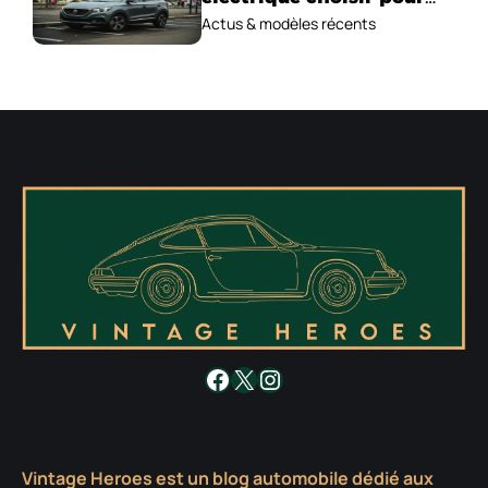
2026 ?
Actus & modèles récents
Facebook
X
Instagram
Vintage Heroes est un blog automobile dédié aux