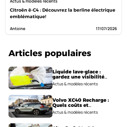
Actus & modèles récents
Citroën ë-C4 : Découvrez la berline électrique
emblématique!
Antoine
17/07/2026
Articles populaires
Liquide lave-glace :
gardez une visibilité
parfaite en voiture
Actus & modèles récents
Volvo XC40 Recharge :
Quels coûts et
performances
Actus & modèles récents
électriques ?