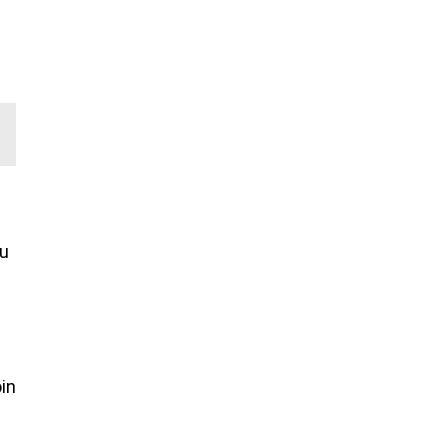
du
in