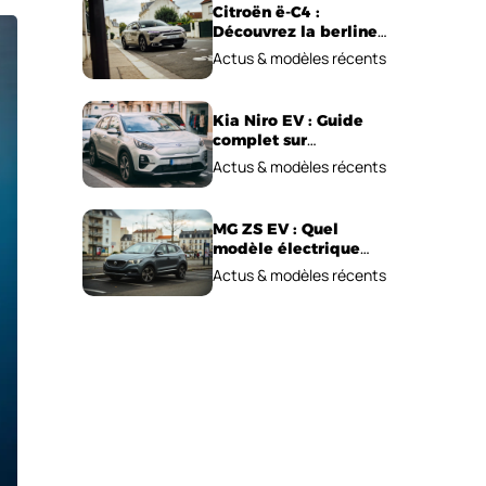
Citroën ë-C4 :
Découvrez la berline
électrique
Actus & modèles récents
emblématique!
Kia Niro EV : Guide
complet sur
l’autonomie et le prix !
Actus & modèles récents
MG ZS EV : Quel
modèle électrique
choisir pour 2026 ?
Actus & modèles récents