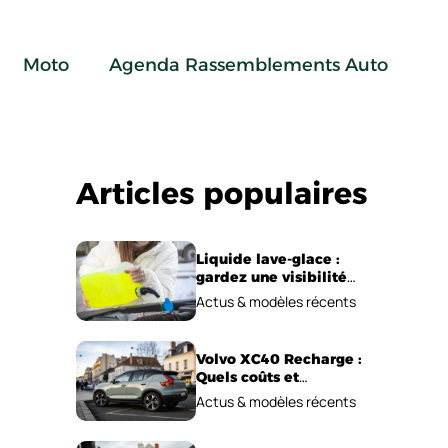
Moto
Agenda Rassemblements Auto
Articles populaires
Liquide lave-glace :
gardez une visibilité
parfaite en voiture
Actus & modèles récents
Volvo XC40 Recharge :
Quels coûts et
performances
Actus & modèles récents
électriques ?