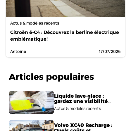
Actus & modèles récents
Citroën ë-C4 : Découvrez la berline électrique
emblématique!
Antoine
17/07/2026
Articles populaires
Liquide lave-glace :
gardez une visibilité
parfaite en voiture
Actus & modèles récents
Volvo XC40 Recharge :
Quels coûts et