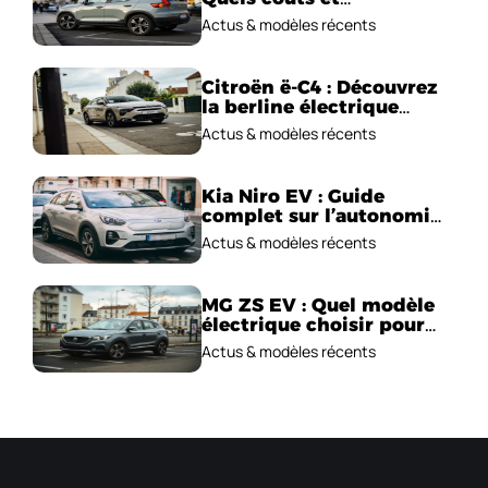
performances
Actus & modèles récents
électriques ?
Citroën ë-C4 : Découvrez
la berline électrique
emblématique!
Actus & modèles récents
Kia Niro EV : Guide
complet sur l’autonomie
et le prix !
Actus & modèles récents
MG ZS EV : Quel modèle
électrique choisir pour
2026 ?
Actus & modèles récents