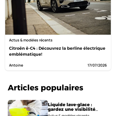
Actus & modèles récents
Citroën ë-C4 : Découvrez la berline électrique
emblématique!
Antoine
17/07/2026
Articles populaires
Liquide lave-glace :
gardez une visibilité
parfaite en voiture
Actus & modèles récents