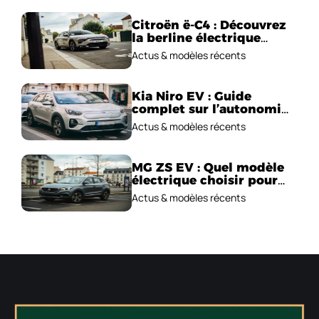
Citroën ë-C4 : Découvrez
la berline électrique
emblématique!
Actus & modèles récents
Kia Niro EV : Guide
complet sur l’autonomie
et le prix !
Actus & modèles récents
MG ZS EV : Quel modèle
électrique choisir pour
2026 ?
Actus & modèles récents