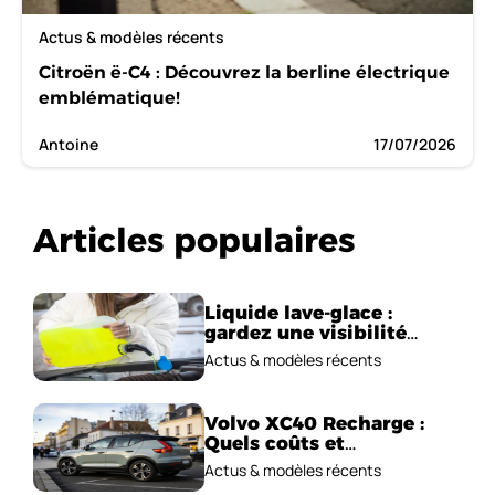
Actus & modèles récents
Citroën ë-C4 : Découvrez la berline électrique
emblématique!
Antoine
17/07/2026
Articles populaires
Liquide lave-glace :
gardez une visibilité
parfaite en voiture
Actus & modèles récents
Volvo XC40 Recharge :
Quels coûts et
performances
Actus & modèles récents
électriques ?