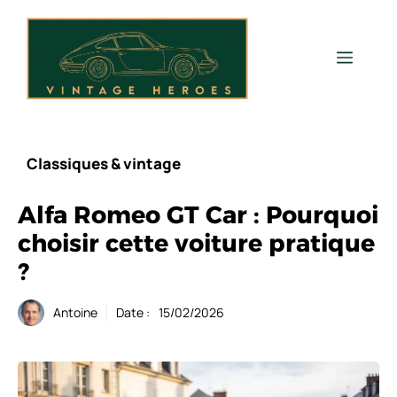
Aller
au
contenu
Men
Classiques & vintage
Alfa Romeo GT Car : Pourquoi
choisir cette voiture pratique
?
Antoine
Date :
15/02/2026