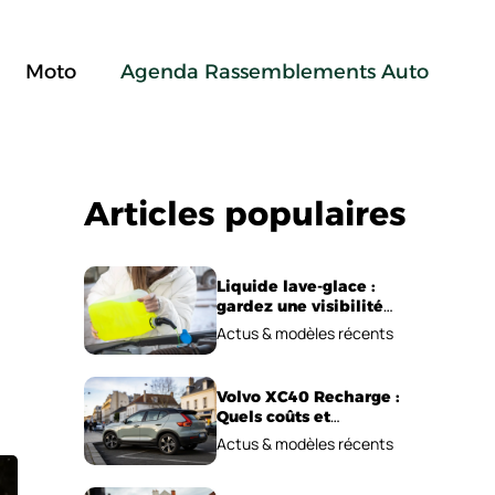
Moto
Agenda Rassemblements Auto
Articles populaires
Liquide lave-glace :
gardez une visibilité
parfaite en voiture
Actus & modèles récents
Volvo XC40 Recharge :
Quels coûts et
performances
Actus & modèles récents
électriques ?