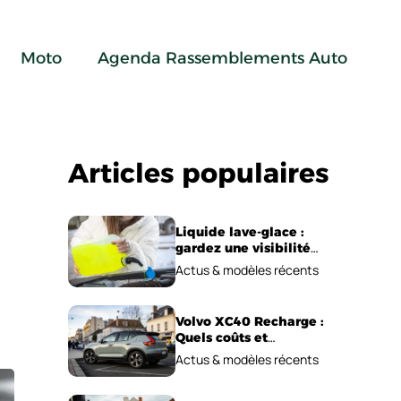
Moto
Agenda Rassemblements Auto
Articles populaires
Liquide lave-glace :
gardez une visibilité
parfaite en voiture
Actus & modèles récents
Volvo XC40 Recharge :
Quels coûts et
performances
Actus & modèles récents
électriques ?