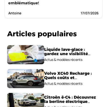
emblématique!
Antoine
17/07/2026
Articles populaires
Liquide lave-glace :
gardez une visibilité
parfaite en voiture
Actus & modèles récents
Volvo XC40 Recharge :
Quels coûts et
performances
Actus & modèles récents
électriques ?
Citroën ë-C4 : Découvrez
la berline électrique
emblématique!