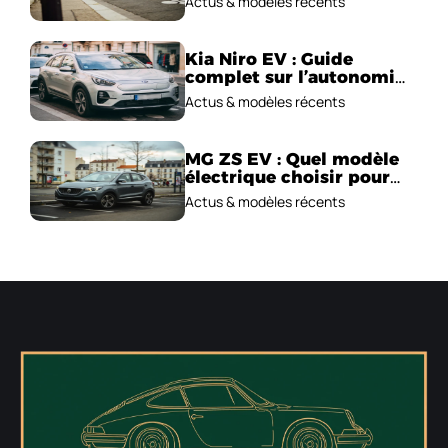
Actus & modèles récents
Kia Niro EV : Guide
complet sur l’autonomie
et le prix !
Actus & modèles récents
MG ZS EV : Quel modèle
électrique choisir pour
2026 ?
Actus & modèles récents