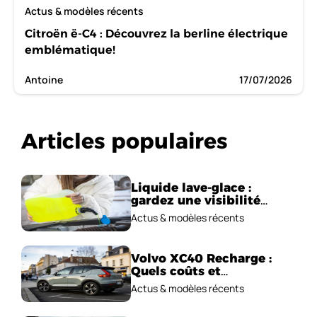
Actus & modèles récents
Citroën ë-C4 : Découvrez la berline électrique
emblématique!
Antoine
17/07/2026
Articles populaires
Liquide lave-glace :
gardez une visibilité
parfaite en voiture
Actus & modèles récents
Volvo XC40 Recharge :
Quels coûts et
performances
Actus & modèles récents
électriques ?