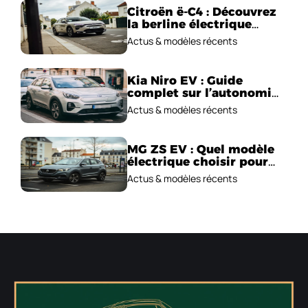
Citroën ë-C4 : Découvrez
la berline électrique
emblématique!
Actus & modèles récents
Kia Niro EV : Guide
complet sur l’autonomie
et le prix !
Actus & modèles récents
MG ZS EV : Quel modèle
électrique choisir pour
2026 ?
Actus & modèles récents