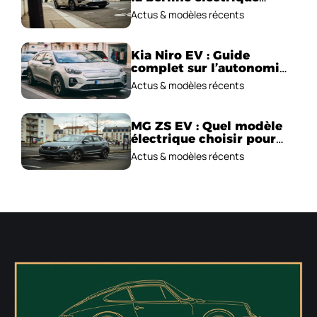
emblématique!
Actus & modèles récents
Kia Niro EV : Guide
complet sur l’autonomie
et le prix !
Actus & modèles récents
MG ZS EV : Quel modèle
électrique choisir pour
2026 ?
Actus & modèles récents