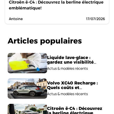
Citroën ë-C4 : Découvrez la berline électrique
emblématique!
Antoine
17/07/2026
Articles populaires
Liquide lave-glace :
gardez une visibilité
parfaite en voiture
Actus & modèles récents
Volvo XC40 Recharge :
Quels coûts et
performances
Actus & modèles récents
électriques ?
Citroën ë-C4 : Découvrez
la berline électrique