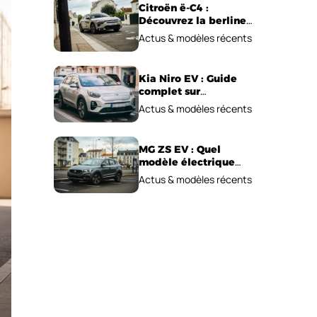
Citroën ë-C4 :
Découvrez la berline
électrique
Actus & modèles récents
emblématique!
Kia Niro EV : Guide
complet sur
l’autonomie et le prix !
Actus & modèles récents
MG ZS EV : Quel
modèle électrique
choisir pour 2026 ?
Actus & modèles récents