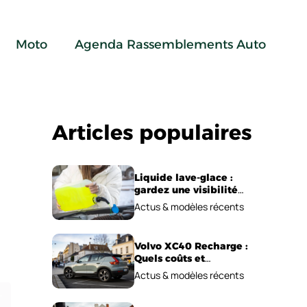
Moto
Agenda Rassemblements Auto
Articles populaires
Liquide lave-glace :
gardez une visibilité
parfaite en voiture
Actus & modèles récents
Volvo XC40 Recharge :
Quels coûts et
performances
Actus & modèles récents
électriques ?