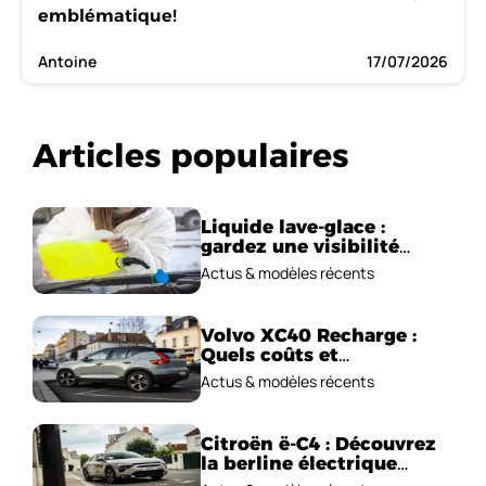
emblématique!
Antoine
17/07/2026
Articles populaires
Liquide lave-glace :
gardez une visibilité
parfaite en voiture
Actus & modèles récents
Volvo XC40 Recharge :
Quels coûts et
performances
Actus & modèles récents
électriques ?
Citroën ë-C4 : Découvrez
la berline électrique
emblématique!