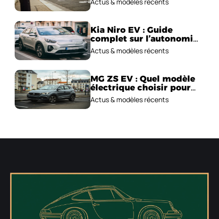
Actus & modèles récents
Kia Niro EV : Guide
complet sur l’autonomie
et le prix !
Actus & modèles récents
MG ZS EV : Quel modèle
électrique choisir pour
2026 ?
Actus & modèles récents