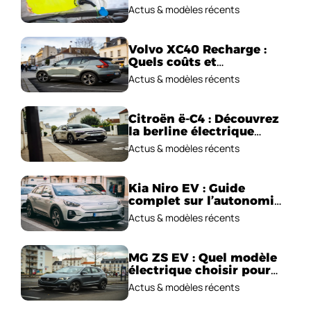
parfaite en voiture
Actus & modèles récents
Volvo XC40 Recharge :
Quels coûts et
performances
Actus & modèles récents
électriques ?
Citroën ë-C4 : Découvrez
la berline électrique
emblématique!
Actus & modèles récents
Kia Niro EV : Guide
complet sur l’autonomie
et le prix !
Actus & modèles récents
MG ZS EV : Quel modèle
électrique choisir pour
2026 ?
Actus & modèles récents