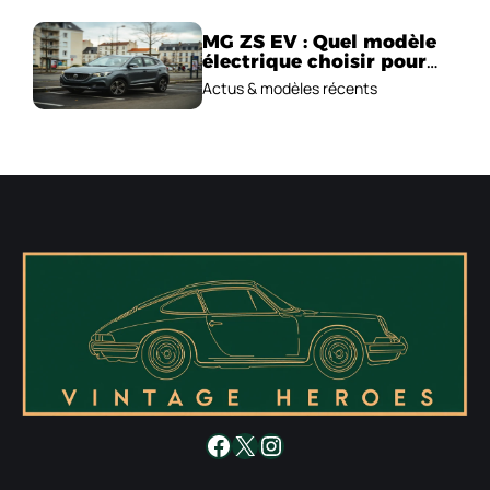
MG ZS EV : Quel modèle
électrique choisir pour
2026 ?
Actus & modèles récents
Facebook
X
Instagram