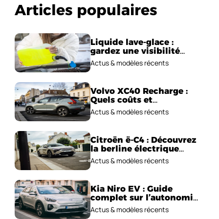
Articles populaires
Liquide lave-glace :
gardez une visibilité
parfaite en voiture
Actus & modèles récents
Volvo XC40 Recharge :
Quels coûts et
performances
Actus & modèles récents
électriques ?
Citroën ë-C4 : Découvrez
la berline électrique
emblématique!
Actus & modèles récents
Kia Niro EV : Guide
complet sur l’autonomie
et le prix !
Actus & modèles récents