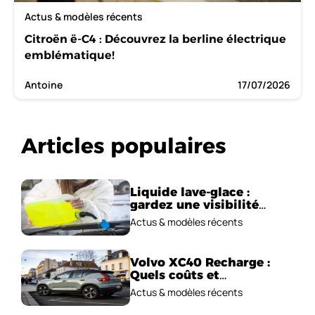
Actus & modèles récents
Citroën ë-C4 : Découvrez la berline électrique
emblématique!
Antoine
17/07/2026
Articles populaires
Liquide lave-glace :
gardez une visibilité
parfaite en voiture
Actus & modèles récents
Volvo XC40 Recharge :
Quels coûts et
performances
Actus & modèles récents
électriques ?