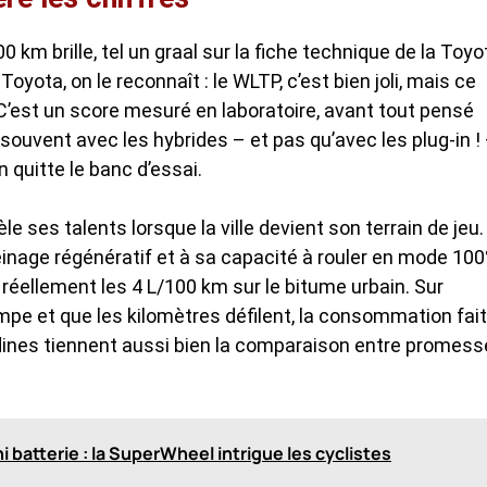
00 km brille, tel un graal sur la fiche technique de la Toyo
yota, on le reconnaît : le WLTP, c’est bien joli, mais ce
C’est un score mesuré en laboratoire, avant tout pensé
uvent avec les hybrides – et pas qu’avec les plug-in !
 quitte le banc d’essai.
èle ses talents lorsque la ville devient son terrain de jeu.
einage régénératif et à sa capacité à rouler en mode 10
e réellement les 4 L/100 km sur le bitume urbain. Sur
impe et que les kilomètres défilent, la consommation fait
ines tiennent aussi bien la comparaison entre promess
batterie : la SuperWheel intrigue les cyclistes