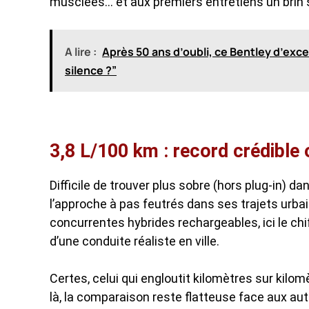
musclées… et aux premiers entretiens un brin 
A lire :
Après 50 ans d’oubli, ce Bentley d’exce
silence ?”
3,8 L/100 km : record crédible o
Difficile de trouver plus sobre (hors plug-in) da
l’approche à pas feutrés dans ses trajets urb
concurrentes hybrides rechargeables, ici le chiff
d’une conduite réaliste en ville.
Certes, celui qui engloutit kilomètres sur ki
là, la comparaison reste flatteuse face aux a