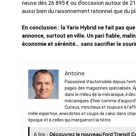
neuve dès 26 895 € ou d’occasion autour de 21
aussi bien du raisonnement rationnel que du pla
En conclusion : la Yaris Hybrid ne fait pas que
annonce, surtout en ville. Un pari fiable, mali
économie et sérénité… sans sacrifier le souri
Antoine
Passionné d’automobile depuis l’enfan
pages des magazines spécialisés. Ap
dans le milieu de la mécanique, il dé
mécaniques d’hier comme d’aujourd’
Curieux, minutieux et toujours à l’af
mêle expertise, anecdotes et coups de cœur dans chacun 
époque et à celles qui marqueront la nôtre.
A lire :
Découvrez le nouveau Ford Transit Cou