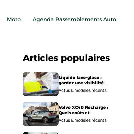
Moto
Agenda Rassemblements Auto
Articles populaires
Liquide lave-glace :
gardez une visibilité
parfaite en voiture
Actus & modèles récents
Volvo XC40 Recharge :
Quels coûts et
performances
Actus & modèles récents
électriques ?