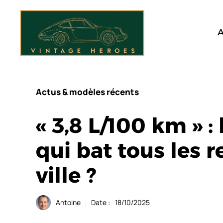
Aller
au
contenu
A
Actus & modèles récents
« 3,8 L/100 km » 
qui bat tous les 
ville ?
Antoine
Date :
18/10/2025