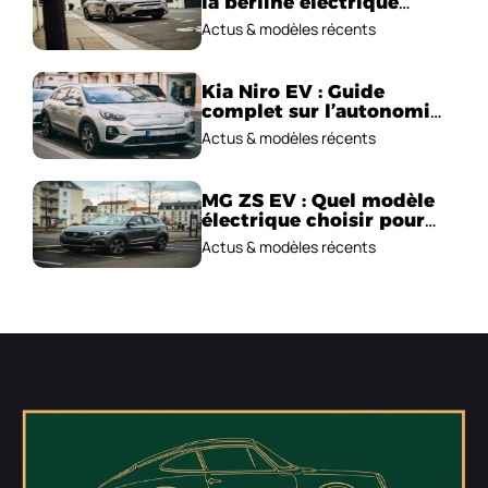
la berline électrique
emblématique!
Actus & modèles récents
Kia Niro EV : Guide
complet sur l’autonomie
et le prix !
Actus & modèles récents
MG ZS EV : Quel modèle
électrique choisir pour
2026 ?
Actus & modèles récents