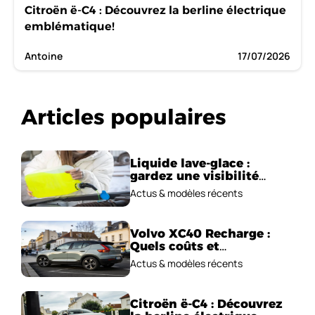
Citroën ë-C4 : Découvrez la berline électrique
emblématique!
Antoine
17/07/2026
Articles populaires
Liquide lave-glace :
gardez une visibilité
parfaite en voiture
Actus & modèles récents
Volvo XC40 Recharge :
Quels coûts et
performances
Actus & modèles récents
électriques ?
Citroën ë-C4 : Découvrez