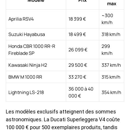
max
~300
Aprilia RSV4
18 399 €
km/h
Suzuki Hayabusa
18 499 €
318 km/h
Honda CBR 1000 RR-R
299
26 099 €
Fireblade SP
km/h
Kawasaki Ninja H2
29 500 €
337 km/h
BMW M 1000 RR
33 270 €
315 km/h
36 000 à 40
Lightning LS-218
354 km/h
000 €
Les modèles exclusifs atteignent des sommes
astronomiques. La Ducati Superleggera V4 coûte
100 000 € pour 500 exemplaires produits, tandis