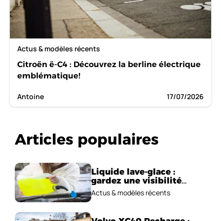
Actus & modèles récents
Citroën ë-C4 : Découvrez la berline électrique
emblématique!
Antoine
17/07/2026
Articles populaires
Liquide lave-glace :
gardez une visibilité
parfaite en voiture
Actus & modèles récents