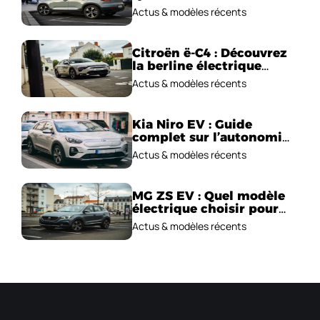
performances
Actus & modèles récents
électriques ?
Citroën ë-C4 : Découvrez
la berline électrique
emblématique!
Actus & modèles récents
Kia Niro EV : Guide
complet sur l’autonomie
et le prix !
Actus & modèles récents
MG ZS EV : Quel modèle
électrique choisir pour
2026 ?
Actus & modèles récents