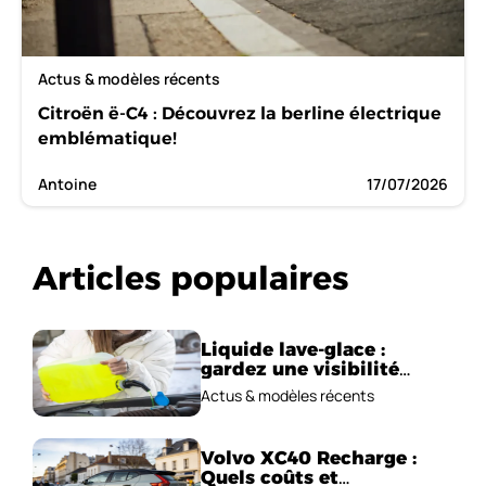
Actus & modèles récents
Citroën ë-C4 : Découvrez la berline électrique
emblématique!
Antoine
17/07/2026
Articles populaires
Liquide lave-glace :
gardez une visibilité
parfaite en voiture
Actus & modèles récents
Volvo XC40 Recharge :
Quels coûts et