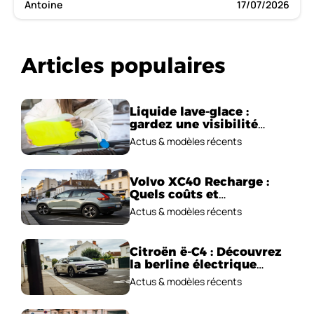
Antoine
17/07/2026
Articles populaires
Liquide lave-glace :
gardez une visibilité
parfaite en voiture
Actus & modèles récents
Volvo XC40 Recharge :
Quels coûts et
performances
Actus & modèles récents
électriques ?
Citroën ë-C4 : Découvrez
la berline électrique
emblématique!
Actus & modèles récents