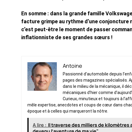
En somme : dans la grande famille Volkswagen,
facture grimpe au rythme d’une conjoncture ne
c’est peut-être le moment de passer commande,
inflationniste de ses grandes sœurs !
Antoine
Passionné d’automobile depuis l’enfan
pages des magazines spécialisés. Ap
dans le milieu de la mécanique, il dé
mécaniques d’hier comme d’aujourd’
Curieux, minutieux et toujours à l’af
mêle expertise, anecdotes et coups de cœur dans chacun 
époque et à celles qui marqueront la nôtre.
A lire :
Il traverse des milliers de kilomètre
devenu l’aventure de ma vie"