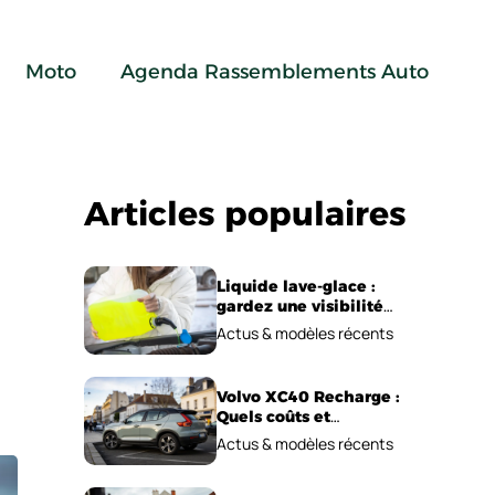
Moto
Agenda Rassemblements Auto
Articles populaires
Liquide lave-glace :
gardez une visibilité
parfaite en voiture
Actus & modèles récents
Volvo XC40 Recharge :
Quels coûts et
performances
Actus & modèles récents
électriques ?