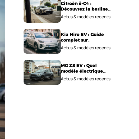
Citroën ë-C4 :
Découvrez la berline
électrique
Actus & modèles récents
emblématique!
Kia Niro EV : Guide
complet sur
l’autonomie et le prix !
Actus & modèles récents
MG ZS EV : Quel
modèle électrique
choisir pour 2026 ?
Actus & modèles récents