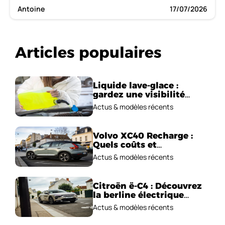
Antoine
17/07/2026
Articles populaires
Liquide lave-glace :
gardez une visibilité
parfaite en voiture
Actus & modèles récents
Volvo XC40 Recharge :
Quels coûts et
performances
Actus & modèles récents
électriques ?
Citroën ë-C4 : Découvrez
la berline électrique
emblématique!
Actus & modèles récents