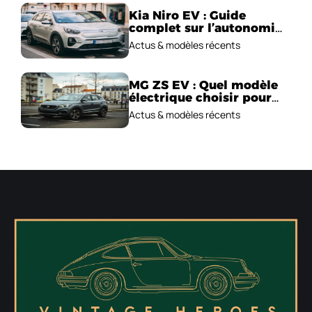
Kia Niro EV : Guide
complet sur l’autonomie
et le prix !
Actus & modèles récents
MG ZS EV : Quel modèle
électrique choisir pour
2026 ?
Actus & modèles récents