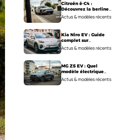
Citroën ë-C4 :
Découvrez la berline
électrique
Actus & modèles récents
emblématique!
Kia Niro EV : Guide
complet sur
l’autonomie et le prix !
Actus & modèles récents
MG ZS EV : Quel
modèle électrique
choisir pour 2026 ?
Actus & modèles récents