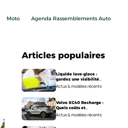
Moto
Agenda Rassemblements Auto
Articles populaires
Liquide lave-glace :
gardez une visibilité
parfaite en voiture
Actus & modèles récents
Volvo XC40 Recharge :
Quels coûts et
performances
Actus & modèles récents
électriques ?