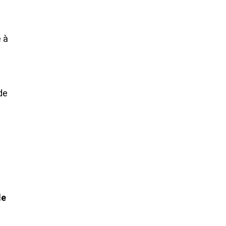
.
e à
de
de