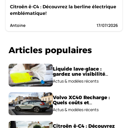
Citroën ë-C4 : Découvrez la berline électrique
emblématique!
Antoine
17/07/2026
Articles populaires
Liquide lave-glace :
gardez une visibilité
parfaite en voiture
Actus & modèles récents
Volvo XC40 Recharge :
Quels coûts et
performances
Actus & modèles récents
électriques ?
Citroën ë-C4 : Découvrez