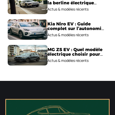
la berline électrique
emblématique!
Actus & modèles récents
Kia Niro EV : Guide
complet sur l’autonomie
et le prix !
Actus & modèles récents
MG ZS EV : Quel modèle
électrique choisir pour
2026 ?
Actus & modèles récents