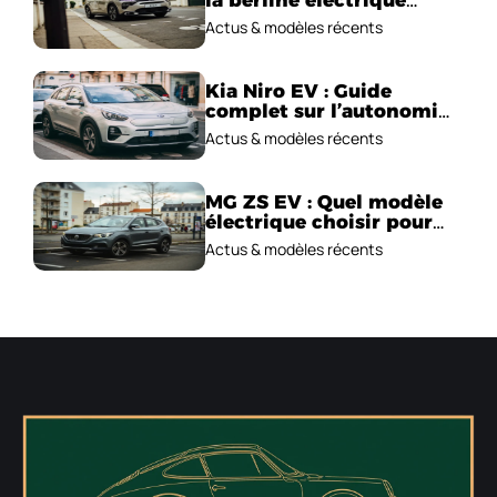
emblématique!
Actus & modèles récents
Kia Niro EV : Guide
complet sur l’autonomie
et le prix !
Actus & modèles récents
MG ZS EV : Quel modèle
électrique choisir pour
2026 ?
Actus & modèles récents