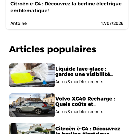
Citroën ë-C4 : Découvrez la berline électrique
emblématique!
Antoine
17/07/2026
Articles populaires
Liquide lave-glace :
gardez une visibilité
parfaite en voiture
Actus & modèles récents
Volvo XC40 Recharge :
Quels coûts et
performances
Actus & modèles récents
électriques ?
Citroën ë-C4 : Découvrez
la berline électrique