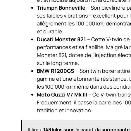
Triumph Bonneville
– Son bicylindre p
ses faibles vibrations – excellent pour
allègrement les 100 000 km, démontran
et durable.
Ducati Monster 821
– Cette V-twin de 
performances et sa fiabilité. Malgré la
Monster 821, dotée de l’injection élec
sur le long terme.
BMW R1200GS
– Son twin boxer attire
gamme et une étonnante résistance. 
les 100 000 km même dans des condit
Moto Guzzi V7 Mk III
– Ce V-twin trans
Fréquemment, il passe la barre des 100
tradition et innovation.
A lire :
148 kilos sous le capot : la surprenant