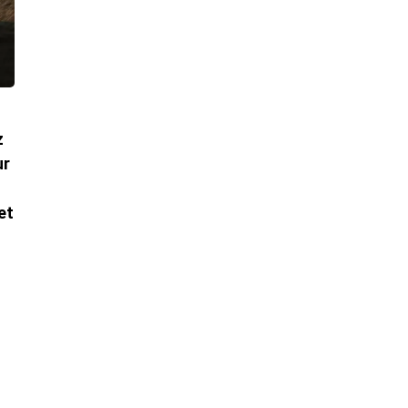
z
ur
et