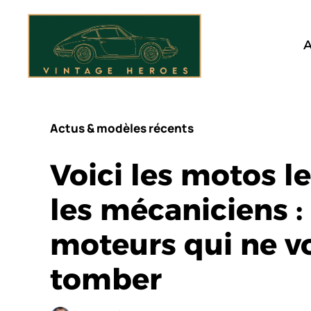
Aller
au
contenu
A
Actus & modèles récents
Voici les motos le
les mécaniciens :
moteurs qui ne vo
tomber