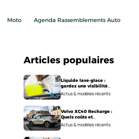
Moto
Agenda Rassemblements Auto
Articles populaires
Liquide lave-glace :
gardez une visibilité
parfaite en voiture
Actus & modèles récents
Volvo XC40 Recharge :
Quels coûts et
performances
Actus & modèles récents
électriques ?