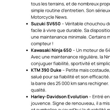
tous les terrains, et de nombreux prop
simple routine d’entretien. Son sérieux
Motorcycle News.
Suzuki SV650
– Véritable chouchou du
facile à vivre que durable. Sa disposi
une maintenance minimale. Certains m
compteur !
Kawasaki Ninja 650
– Un moteur de 64
Avec une maintenance régulière, la Nin
conjuguer fiabilité, sportivité et simpli
KTM 390 Duke
– Petite mais costaude
salué pour sa fiabilité et son efficaci
la barre des 25 000 km sans rechigner. 
qualité.
Harley-Davidson Evolution
– Entré en
jouvence. Signe de renouveau, il a mis
et symbolise aujourd’hui la durabilité 