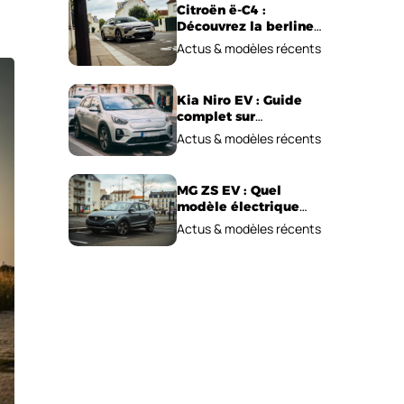
Citroën ë-C4 :
Découvrez la berline
électrique
Actus & modèles récents
emblématique!
Kia Niro EV : Guide
complet sur
l’autonomie et le prix !
Actus & modèles récents
MG ZS EV : Quel
modèle électrique
choisir pour 2026 ?
Actus & modèles récents