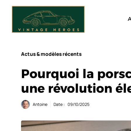
Aller
au
contenu
A
Actus & modèles récents
Pourquoi la porsc
une révolution él
Antoine
Date :
09/10/2025