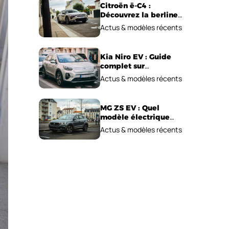
Citroën ë-C4 :
Découvrez la berline
électrique
Actus & modèles récents
emblématique!
Kia Niro EV : Guide
complet sur
l’autonomie et le prix !
Actus & modèles récents
MG ZS EV : Quel
modèle électrique
choisir pour 2026 ?
Actus & modèles récents