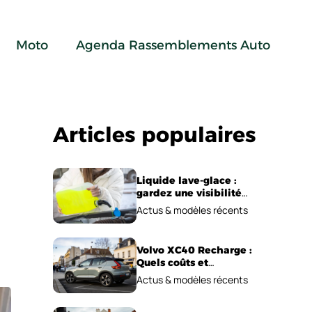
Moto
Agenda Rassemblements Auto
Articles populaires
Liquide lave-glace :
gardez une visibilité
parfaite en voiture
Actus & modèles récents
Volvo XC40 Recharge :
Quels coûts et
performances
Actus & modèles récents
électriques ?