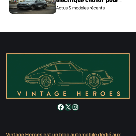
électrique choisir pour
2026 ?
Actus & modèles récents
Facebook
X
Instagram
Vintage Heroes est un blog automobile dédié aux