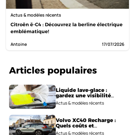
Actus & modèles récents
Citroën ë-C4 : Découvrez la berline électrique
emblématique!
Antoine
17/07/2026
Articles populaires
Liquide lave-glace :
gardez une visibilité
parfaite en voiture
Actus & modèles récents
Volvo XC40 Recharge :
Quels coûts et
performances
Actus & modèles récents